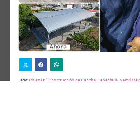
Tags:
Chiapas '
,
Construcción de Cancha
,
Tapachula
,
Yamil Mel
Eduardo Ramírez impulsa alfabetización en Salto
de Agua con entrega de kits de Chiapas Puede