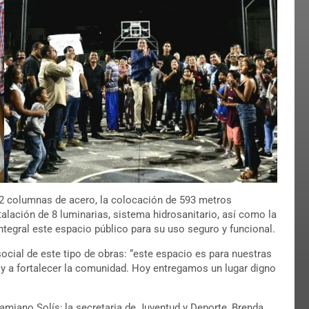
12 columnas de acero, la colocación de 593 metros
alación de 8 luminarias, sistema hidrosanitario, así como la
ntegral este espacio público para su uso seguro y funcional.
social de este tipo de obras: “este espacio es para nuestras
te y a fortalecer la comunidad. Hoy entregamos un lugar digno
miano Solís; la secretaria de Juventud y Deporte, Brenda