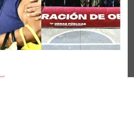
gar
Logran aprehensión de presuntos feminicidas de
Palenque y Cacahoatán