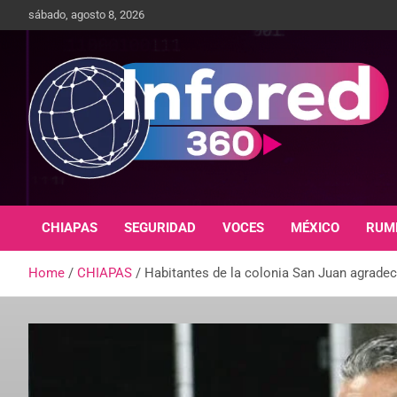
sábado, agosto 8, 2026
Un giro en la información
infored360.mx
CHIAPAS
SEGURIDAD
VOCES
MÉXICO
RUM
Home
CHIAPAS
Habitantes de la colonia San Juan agrade