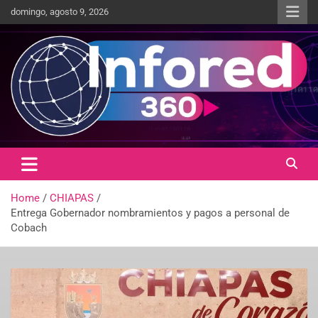
domingo, agosto 9, 2026
Un giro en la información
infored360.mx
Home
CHIAPAS
Entrega Gobernador nombramientos y pagos a personal de
Cobach