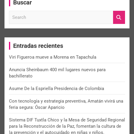
Buscar
S
e
a
r
c
Entradas recientes
h
Viri Figueroa mueve a Morena en Tapachula
Anuncia Sheinbaum 400 mil lugares nuevos para
bachillerato
Asume De la Espriella Presidencia de Colombia
Con tecnología y estrategia preventiva, Amatán vivirá una
feria segura: Óscar Aparicio
Sistema DIF Tuxtla Chico y la Mesa de Seguridad Regional
para la Reconstrucción de la Paz, fomentan la cultura de
la prevención y el autocuidado en niñas y niños.