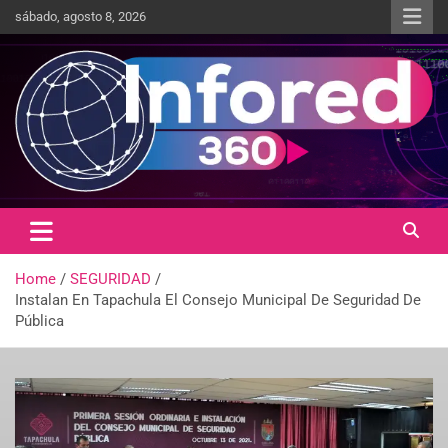
sábado, agosto 8, 2026
Un giro en la información
infored360.mx
Home
SEGURIDAD
Instalan En Tapachula El Consejo Municipal De Seguridad De
Pública