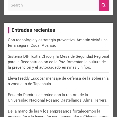
S
e
a
r
c
Entradas recientes
h
Con tecnología y estrategia preventiva, Amatán vivirá una
feria segura: Óscar Aparicio
Sistema DIF Tuxtla Chico y la Mesa de Seguridad Regional
para la Reconstrucción de la Paz, fomentan la cultura de
la prevención y el autocuidado en niñas y niños.
Lleva Freddy Escobar mensaje de defensa de la soberanía
a zona alta de Tapachula
Eduardo Ramírez se reúne con la rectora de la
Universidad Nacional Rosario Castellanos, Alma Herrera
De la mano de las y los empresarios fortalecemos la
prevención y la inversión para consolidar a Chiapas como