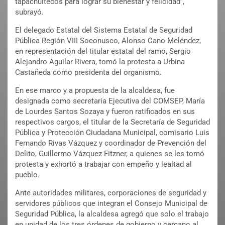
tapachultecos para lograr su bienestar y felicidad”,
subrayó.
El delegado Estatal del Sistema Estatal de Seguridad
Pública Región VIII Soconusco, Alonso Cano Meléndez,
en representación del titular estatal del ramo, Sergio
Alejandro Aguilar Rivera, tomó la protesta a Urbina
Castañeda como presidenta del organismo.
En ese marco y a propuesta de la alcaldesa, fue
designada como secretaria Ejecutiva del COMSEP, María
de Lourdes Santos Sozaya y fueron ratificados en sus
respectivos cargos, el titular de la Secretaría de Seguridad
Pública y Protección Ciudadana Municipal, comisario Luis
Fernando Rivas Vázquez y coordinador de Prevención del
Delito, Guillermo Vázquez Fitzner, a quienes se les tomó
protesta y exhortó a trabajar con empeño y lealtad al
pueblo.
Ante autoridades militares, corporaciones de seguridad y
servidores públicos que integran el Consejo Municipal de
Seguridad Pública, la alcaldesa agregó que solo el trabajo
en unidad de los tres órdenes de gobierno y cercano al