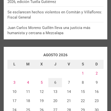
2026, edición Tuxtla Gutiérrez
Se esclarecen hechos violentos en Comitán y Villaflores:
Fiscal General
Juan Carlos Moreno Guillén lleva una justicia más
humanista y cercana a Mezcalapa
AGOSTO 2026
L
M
X
J
V
S
D
1
2
3
4
5
6
7
8
9
10
11
12
13
14
15
16
17
18
19
20
21
22
23
24
25
26
27
28
29
30