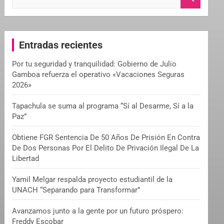
e
a
r
c
Entradas recientes
h
Por tu seguridad y tranquilidad: Gobierno de Julio
Gamboa refuerza el operativo «Vacaciones Seguras
2026»
Tapachula se suma al programa “Sí al Desarme, Sí a la
Paz”
Obtiene FGR Sentencia De 50 Años De Prisión En Contra
De Dos Personas Por El Delito De Privación Ilegal De La
Libertad
Yamil Melgar respalda proyecto estudiantil de la
UNACH “Separando para Transformar”
Avanzamos junto a la gente por un futuro próspero:
Freddy Escobar