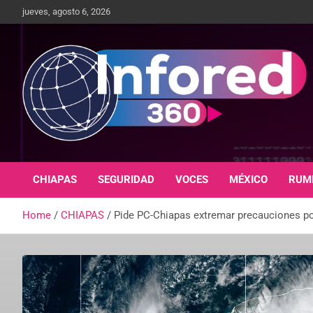
jueves, agosto 6, 2026
Un giro en la información
infored360.mx
CHIAPAS
SEGURIDAD
VOCES
MÉXICO
RUM
Home
CHIAPAS
Pide PC-Chiapas extremar precauciones po