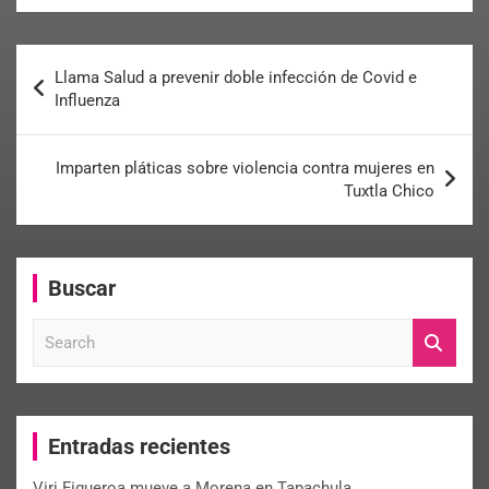
Llama Salud a prevenir doble infección de Covid e
Influenza
Imparten pláticas sobre violencia contra mujeres en
Tuxtla Chico
Buscar
S
e
a
r
c
Entradas recientes
h
Viri Figueroa mueve a Morena en Tapachula