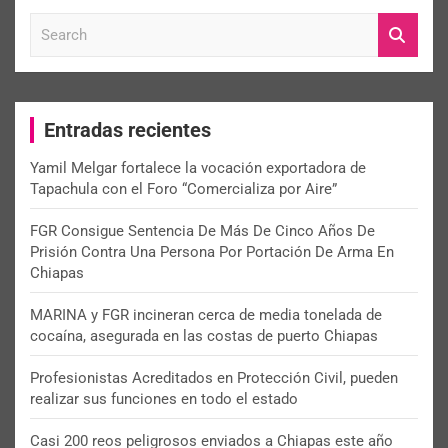
S
e
a
r
c
Entradas recientes
h
Yamil Melgar fortalece la vocación exportadora de
Tapachula con el Foro “Comercializa por Aire”
FGR Consigue Sentencia De Más De Cinco Años De
Prisión Contra Una Persona Por Portación De Arma En
Chiapas
MARINA y FGR incineran cerca de media tonelada de
cocaína, asegurada en las costas de puerto Chiapas
Profesionistas Acreditados en Protección Civil, pueden
realizar sus funciones en todo el estado
Casi 200 reos peligrosos enviados a Chiapas este año